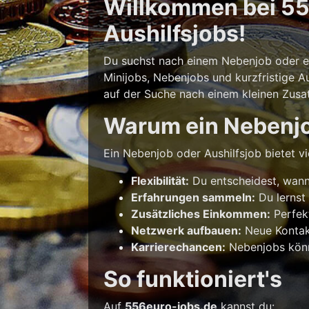
Willkommen bei 556
Aushilfsjobs!
Du suchst nach einem Nebenjob oder ein
Minijobs, Nebenjobs und kurzfristige Au
auf der Suche nach einem kleinen Zusatz
Warum ein Nebenj
Ein Nebenjob oder Aushilfsjob bietet vie
Flexibilität:
Du entscheidest, wann 
Erfahrungen sammeln:
Du lernst
Zusätzliches Einkommen:
Perfek
Netzwerk aufbauen:
Neue Kontakt
Karrierechancen:
Nebenjobs könne
So funktioniert's
Auf
556euro-jobs.de
kannst du: