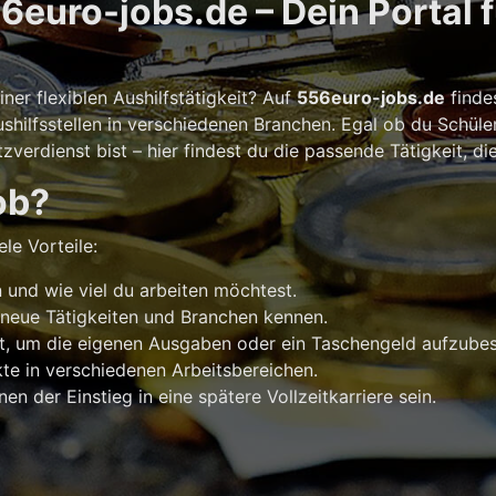
euro-jobs.de – Dein Portal 
er flexiblen Aushilfstätigkeit? Auf
556euro-jobs.de
finde
shilfsstellen in verschiedenen Branchen. Egal ob du Schüle
verdienst bist – hier findest du die passende Tätigkeit, di
ob?
le Vorteile:
und wie viel du arbeiten möchtest.
 neue Tätigkeiten und Branchen kennen.
t, um die eigenen Ausgaben oder ein Taschengeld aufzubes
e in verschiedenen Arbeitsbereichen.
n der Einstieg in eine spätere Vollzeitkarriere sein.