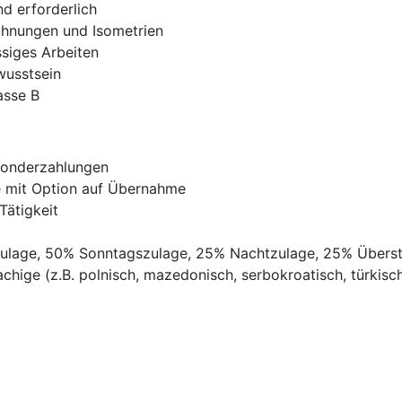
d erforderlich
chnungen und Isometrien
siges Arbeiten
wusstsein
asse B
Sonderzahlungen
ve mit Option auf Übernahme
Tätigkeit
gszulage, 50% Sonntagszulage, 25% Nachtzulage, 25% Übers
chige (z.B. polnisch, mazedonisch, serbokroatisch, türkisch,