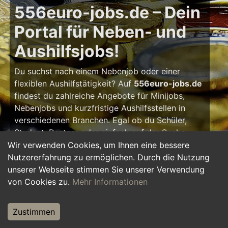
556euro-jobs.de – Dein
Portal für Neben- und
Aushilfsjobs!
Du suchst nach einem Nebenjob oder einer
flexiblen Aushilfstätigkeit? Auf
556euro-jobs.de
findest du zahlreiche Angebote für Minijobs,
Nebenjobs und kurzfristige Aushilfsstellen in
verschiedenen Branchen. Egal ob du Schüler,
Student, Rentner oder einfach auf der Suche
nach einem kleinen Zusatzverdienst bist – hier
Wir verwenden Cookies, um Ihnen eine bessere
findest du die passende Tätigkeit, die zu deinem
Nutzererfahrung zu ermöglichen. Durch die Nutzung
Zeitplan passt.
unserer Webseite stimmen Sie unserer Verwendung
von Cookies zu.
Mehr Informationen
Warum ein Nebenjob?
Zustimmen
Ein Nebenjob oder Aushilfsjob bietet viele
Vorteile: