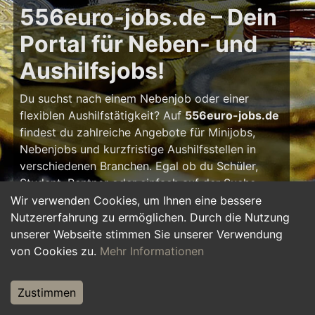
556euro-jobs.de – Dein
Portal für Neben- und
Aushilfsjobs!
Du suchst nach einem Nebenjob oder einer
flexiblen Aushilfstätigkeit? Auf
556euro-jobs.de
findest du zahlreiche Angebote für Minijobs,
Nebenjobs und kurzfristige Aushilfsstellen in
verschiedenen Branchen. Egal ob du Schüler,
Student, Rentner oder einfach auf der Suche
nach einem kleinen Zusatzverdienst bist – hier
Wir verwenden Cookies, um Ihnen eine bessere
findest du die passende Tätigkeit, die zu deinem
Nutzererfahrung zu ermöglichen. Durch die Nutzung
Zeitplan passt.
unserer Webseite stimmen Sie unserer Verwendung
von Cookies zu.
Mehr Informationen
Warum ein Nebenjob?
Zustimmen
Ein Nebenjob oder Aushilfsjob bietet viele
Vorteile: