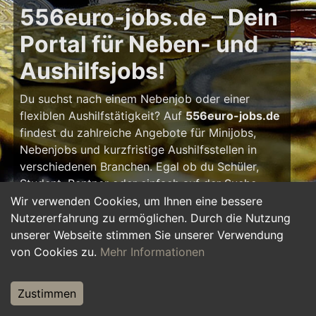
556euro-jobs.de – Dein
Portal für Neben- und
Aushilfsjobs!
Du suchst nach einem Nebenjob oder einer
flexiblen Aushilfstätigkeit? Auf
556euro-jobs.de
findest du zahlreiche Angebote für Minijobs,
Nebenjobs und kurzfristige Aushilfsstellen in
verschiedenen Branchen. Egal ob du Schüler,
Student, Rentner oder einfach auf der Suche
nach einem kleinen Zusatzverdienst bist – hier
Wir verwenden Cookies, um Ihnen eine bessere
findest du die passende Tätigkeit, die zu deinem
Nutzererfahrung zu ermöglichen. Durch die Nutzung
Zeitplan passt.
unserer Webseite stimmen Sie unserer Verwendung
von Cookies zu.
Mehr Informationen
Warum ein Nebenjob?
Zustimmen
Ein Nebenjob oder Aushilfsjob bietet viele
Vorteile: