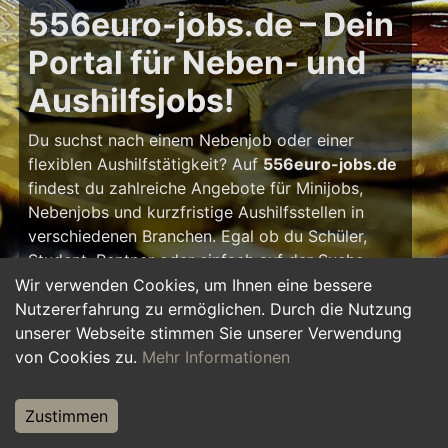
556euro-jobs.de – Dein
Portal für Neben- und
Aushilfsjobs!
Du suchst nach einem Nebenjob oder einer
flexiblen Aushilfstätigkeit? Auf
556euro-jobs.de
findest du zahlreiche Angebote für Minijobs,
Nebenjobs und kurzfristige Aushilfsstellen in
verschiedenen Branchen. Egal ob du Schüler,
Student, Rentner oder einfach auf der Suche
nach einem kleinen Zusatzverdienst bist – hier
Wir verwenden Cookies, um Ihnen eine bessere
findest du die passende Tätigkeit, die zu deinem
Nutzererfahrung zu ermöglichen. Durch die Nutzung
Zeitplan passt.
unserer Webseite stimmen Sie unserer Verwendung
von Cookies zu.
Mehr Informationen
Warum ein Nebenjob?
Zustimmen
Ein Nebenjob oder Aushilfsjob bietet viele
Vorteile: