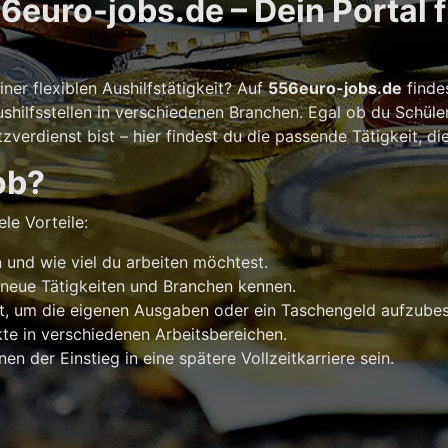
euro-jobs.de – Dein Portal 
er flexiblen Aushilfstätigkeit? Auf
556euro-jobs.de
finde
shilfsstellen in verschiedenen Branchen. Egal ob du Schüle
verdienst bist – hier findest du die passende Tätigkeit, di
ob?
le Vorteile:
und wie viel du arbeiten möchtest.
 neue Tätigkeiten und Branchen kennen.
t, um die eigenen Ausgaben oder ein Taschengeld aufzubes
e in verschiedenen Arbeitsbereichen.
n der Einstieg in eine spätere Vollzeitkarriere sein.