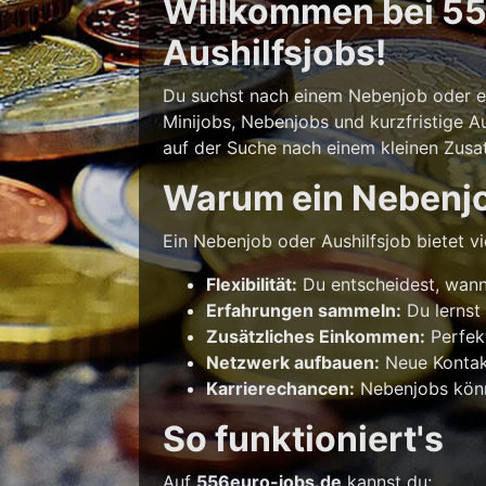
Willkommen bei 556
Aushilfsjobs!
Du suchst nach einem Nebenjob oder ein
Minijobs, Nebenjobs und kurzfristige Au
auf der Suche nach einem kleinen Zusatz
Warum ein Nebenj
Ein Nebenjob oder Aushilfsjob bietet vie
Flexibilität:
Du entscheidest, wann 
Erfahrungen sammeln:
Du lernst
Zusätzliches Einkommen:
Perfek
Netzwerk aufbauen:
Neue Kontakt
Karrierechancen:
Nebenjobs könne
So funktioniert's
Auf
556euro-jobs.de
kannst du: