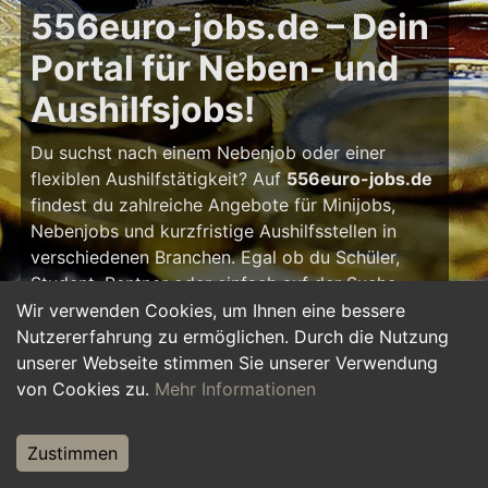
556euro-jobs.de – Dein
Portal für Neben- und
Aushilfsjobs!
Du suchst nach einem Nebenjob oder einer
flexiblen Aushilfstätigkeit? Auf
556euro-jobs.de
findest du zahlreiche Angebote für Minijobs,
Nebenjobs und kurzfristige Aushilfsstellen in
verschiedenen Branchen. Egal ob du Schüler,
Student, Rentner oder einfach auf der Suche
nach einem kleinen Zusatzverdienst bist – hier
Wir verwenden Cookies, um Ihnen eine bessere
findest du die passende Tätigkeit, die zu deinem
Nutzererfahrung zu ermöglichen. Durch die Nutzung
Zeitplan passt.
unserer Webseite stimmen Sie unserer Verwendung
von Cookies zu.
Mehr Informationen
Warum ein Nebenjob?
Zustimmen
Ein Nebenjob oder Aushilfsjob bietet viele
Vorteile: