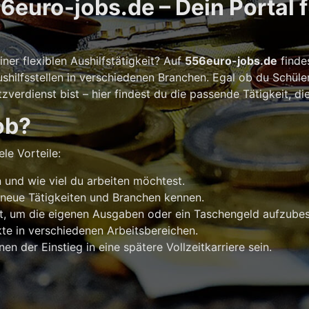
euro-jobs.de – Dein Portal 
er flexiblen Aushilfstätigkeit? Auf
556euro-jobs.de
finde
shilfsstellen in verschiedenen Branchen. Egal ob du Schüle
verdienst bist – hier findest du die passende Tätigkeit, di
ob?
le Vorteile:
und wie viel du arbeiten möchtest.
 neue Tätigkeiten und Branchen kennen.
t, um die eigenen Ausgaben oder ein Taschengeld aufzubes
e in verschiedenen Arbeitsbereichen.
n der Einstieg in eine spätere Vollzeitkarriere sein.