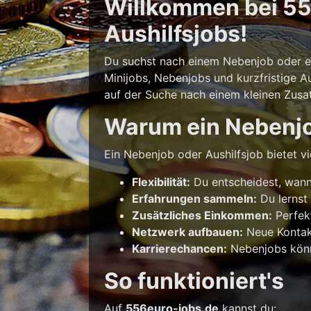
Willkommen bei 556
Aushilfsjobs!
Du suchst nach einem Nebenjob oder ein
Minijobs, Nebenjobs und kurzfristige Au
auf der Suche nach einem kleinen Zusatz
Warum ein Nebenj
Ein Nebenjob oder Aushilfsjob bietet vie
Flexibilität:
Du entscheidest, wann 
Erfahrungen sammeln:
Du lernst
Zusätzliches Einkommen:
Perfek
Netzwerk aufbauen:
Neue Kontakt
Karrierechancen:
Nebenjobs könne
So funktioniert's
Auf
556euro-jobs.de
kannst du: