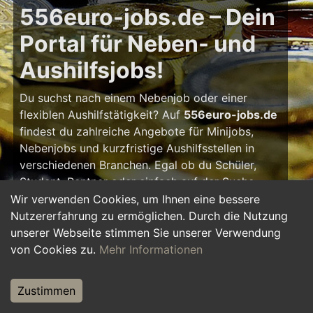
556euro-jobs.de – Dein
Portal für Neben- und
Aushilfsjobs!
Du suchst nach einem Nebenjob oder einer
flexiblen Aushilfstätigkeit? Auf
556euro-jobs.de
findest du zahlreiche Angebote für Minijobs,
Nebenjobs und kurzfristige Aushilfsstellen in
verschiedenen Branchen. Egal ob du Schüler,
Student, Rentner oder einfach auf der Suche
nach einem kleinen Zusatzverdienst bist – hier
Wir verwenden Cookies, um Ihnen eine bessere
findest du die passende Tätigkeit, die zu deinem
Nutzererfahrung zu ermöglichen. Durch die Nutzung
Zeitplan passt.
unserer Webseite stimmen Sie unserer Verwendung
von Cookies zu.
Mehr Informationen
Warum ein Nebenjob?
Zustimmen
Ein Nebenjob oder Aushilfsjob bietet viele
Vorteile: