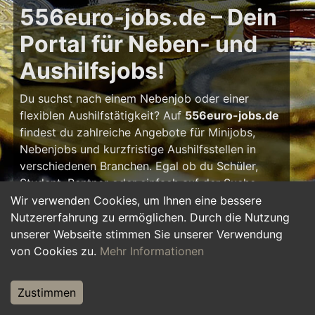
556euro-jobs.de – Dein
Portal für Neben- und
Aushilfsjobs!
Du suchst nach einem Nebenjob oder einer
flexiblen Aushilfstätigkeit? Auf
556euro-jobs.de
findest du zahlreiche Angebote für Minijobs,
Nebenjobs und kurzfristige Aushilfsstellen in
verschiedenen Branchen. Egal ob du Schüler,
Student, Rentner oder einfach auf der Suche
nach einem kleinen Zusatzverdienst bist – hier
Wir verwenden Cookies, um Ihnen eine bessere
findest du die passende Tätigkeit, die zu deinem
Nutzererfahrung zu ermöglichen. Durch die Nutzung
Zeitplan passt.
unserer Webseite stimmen Sie unserer Verwendung
von Cookies zu.
Mehr Informationen
Warum ein Nebenjob?
Zustimmen
Ein Nebenjob oder Aushilfsjob bietet viele
Vorteile: