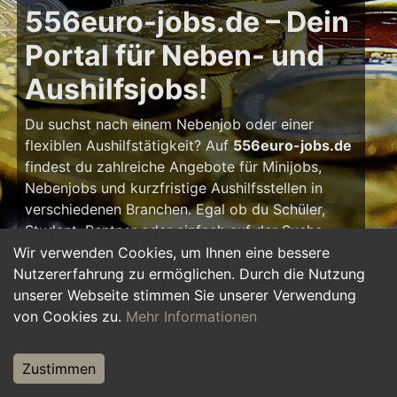
556euro-jobs.de – Dein
Portal für Neben- und
Aushilfsjobs!
Du suchst nach einem Nebenjob oder einer
flexiblen Aushilfstätigkeit? Auf
556euro-jobs.de
findest du zahlreiche Angebote für Minijobs,
Nebenjobs und kurzfristige Aushilfsstellen in
verschiedenen Branchen. Egal ob du Schüler,
Student, Rentner oder einfach auf der Suche
nach einem kleinen Zusatzverdienst bist – hier
Wir verwenden Cookies, um Ihnen eine bessere
findest du die passende Tätigkeit, die zu deinem
Nutzererfahrung zu ermöglichen. Durch die Nutzung
Zeitplan passt.
unserer Webseite stimmen Sie unserer Verwendung
von Cookies zu.
Mehr Informationen
Warum ein Nebenjob?
Zustimmen
Ein Nebenjob oder Aushilfsjob bietet viele
Vorteile: