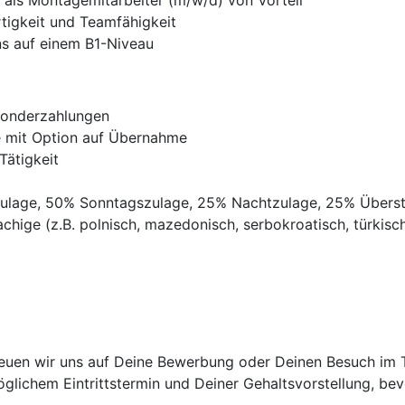
 als Montagemitarbeiter (m/w/d) von Vorteil
rtigkeit und Teamfähigkeit
ns auf einem B1-Niveau
Sonderzahlungen
ve mit Option auf Übernahme
Tätigkeit
gszulage, 50% Sonntagszulage, 25% Nachtzulage, 25% Übers
chige (z.B. polnisch, mazedonisch, serbokroatisch, türkisch,
uen wir uns auf Deine Bewerbung oder Deinen Besuch im Tri
lichem Eintrittstermin und Deiner Gehaltsvorstellung, bevo