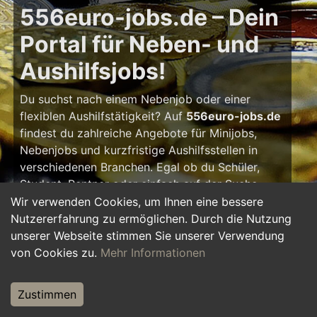
556euro-jobs.de – Dein
Portal für Neben- und
Aushilfsjobs!
Du suchst nach einem Nebenjob oder einer
flexiblen Aushilfstätigkeit? Auf
556euro-jobs.de
findest du zahlreiche Angebote für Minijobs,
Nebenjobs und kurzfristige Aushilfsstellen in
verschiedenen Branchen. Egal ob du Schüler,
Student, Rentner oder einfach auf der Suche
nach einem kleinen Zusatzverdienst bist – hier
Wir verwenden Cookies, um Ihnen eine bessere
findest du die passende Tätigkeit, die zu deinem
Nutzererfahrung zu ermöglichen. Durch die Nutzung
Zeitplan passt.
unserer Webseite stimmen Sie unserer Verwendung
von Cookies zu.
Mehr Informationen
Warum ein Nebenjob?
Zustimmen
Ein Nebenjob oder Aushilfsjob bietet viele
Vorteile: