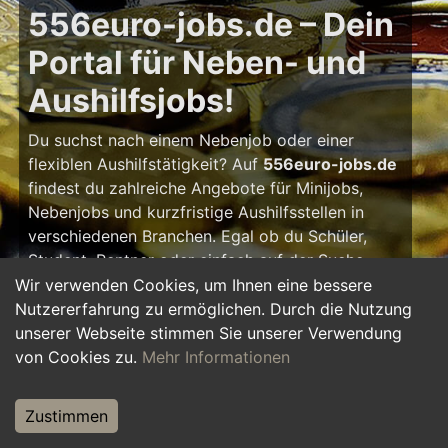
556euro-jobs.de – Dein
Portal für Neben- und
Aushilfsjobs!
Du suchst nach einem Nebenjob oder einer
flexiblen Aushilfstätigkeit? Auf
556euro-jobs.de
findest du zahlreiche Angebote für Minijobs,
Nebenjobs und kurzfristige Aushilfsstellen in
verschiedenen Branchen. Egal ob du Schüler,
Student, Rentner oder einfach auf der Suche
nach einem kleinen Zusatzverdienst bist – hier
Wir verwenden Cookies, um Ihnen eine bessere
findest du die passende Tätigkeit, die zu deinem
Nutzererfahrung zu ermöglichen. Durch die Nutzung
Zeitplan passt.
unserer Webseite stimmen Sie unserer Verwendung
von Cookies zu.
Mehr Informationen
Warum ein Nebenjob?
Zustimmen
Ein Nebenjob oder Aushilfsjob bietet viele
Vorteile: