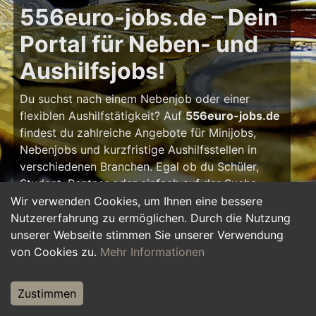
556euro-jobs.de – Dein
Portal für Neben- und
Aushilfsjobs!
Du suchst nach einem Nebenjob oder einer
flexiblen Aushilfstätigkeit? Auf
556euro-jobs.de
findest du zahlreiche Angebote für Minijobs,
Nebenjobs und kurzfristige Aushilfsstellen in
verschiedenen Branchen. Egal ob du Schüler,
Student, Rentner oder einfach auf der Suche
nach einem kleinen Zusatzverdienst bist – hier
Wir verwenden Cookies, um Ihnen eine bessere
findest du die passende Tätigkeit, die zu deinem
Nutzererfahrung zu ermöglichen. Durch die Nutzung
Zeitplan passt.
unserer Webseite stimmen Sie unserer Verwendung
von Cookies zu.
Mehr Informationen
Warum ein Nebenjob?
Zustimmen
Ein Nebenjob oder Aushilfsjob bietet viele
Vorteile: