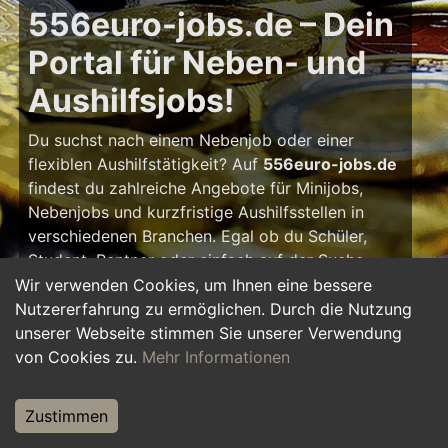
556euro-jobs.de – Dein
Portal für Neben- und
Aushilfsjobs!
Du suchst nach einem Nebenjob oder einer
flexiblen Aushilfstätigkeit? Auf
556euro-jobs.de
findest du zahlreiche Angebote für Minijobs,
Nebenjobs und kurzfristige Aushilfsstellen in
verschiedenen Branchen. Egal ob du Schüler,
Student, Rentner oder einfach auf der Suche
nach einem kleinen Zusatzverdienst bist – hier
Wir verwenden Cookies, um Ihnen eine bessere
findest du die passende Tätigkeit, die zu deinem
Nutzererfahrung zu ermöglichen. Durch die Nutzung
Zeitplan passt.
unserer Webseite stimmen Sie unserer Verwendung
von Cookies zu.
Mehr Informationen
Warum ein Nebenjob?
Zustimmen
Ein Nebenjob oder Aushilfsjob bietet viele
Vorteile: