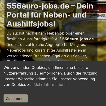
556euro-jobs.de – Dein
Portal für Neben- und
Aushilfsjobs!
Du suchst nach einem Nebenjob oder einer
flexiblen Aushilfstätigkeit? Auf
556euro-jobs.de
findest du zahlreiche Angebote für Minijobs,
Nebenjobs und kurzfristige Aushilfsstellen in
verschiedenen Branchen. Egal ob du Schüler,
Student, Rentner oder einfach auf der Suche
nach einem kleinen Zusatzverdienst bist – hier
Wir verwenden Cookies, um Ihnen eine bessere
findest du die passende Tätigkeit, die zu deinem
Nutzererfahrung zu ermöglichen. Durch die Nutzung
Zeitplan passt.
unserer Webseite stimmen Sie unserer Verwendung
von Cookies zu.
Mehr Informationen
Warum ein Nebenjob?
Zustimmen
Ein Nebenjob oder Aushilfsjob bietet viele
Vorteile: