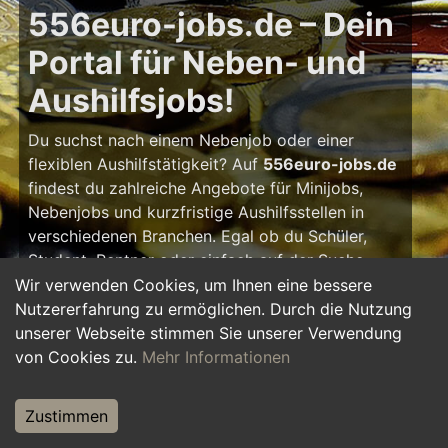
556euro-jobs.de – Dein
Portal für Neben- und
Aushilfsjobs!
Du suchst nach einem Nebenjob oder einer
flexiblen Aushilfstätigkeit? Auf
556euro-jobs.de
findest du zahlreiche Angebote für Minijobs,
Nebenjobs und kurzfristige Aushilfsstellen in
verschiedenen Branchen. Egal ob du Schüler,
Student, Rentner oder einfach auf der Suche
nach einem kleinen Zusatzverdienst bist – hier
Wir verwenden Cookies, um Ihnen eine bessere
findest du die passende Tätigkeit, die zu deinem
Nutzererfahrung zu ermöglichen. Durch die Nutzung
Zeitplan passt.
unserer Webseite stimmen Sie unserer Verwendung
von Cookies zu.
Mehr Informationen
Warum ein Nebenjob?
Zustimmen
Ein Nebenjob oder Aushilfsjob bietet viele
Vorteile: