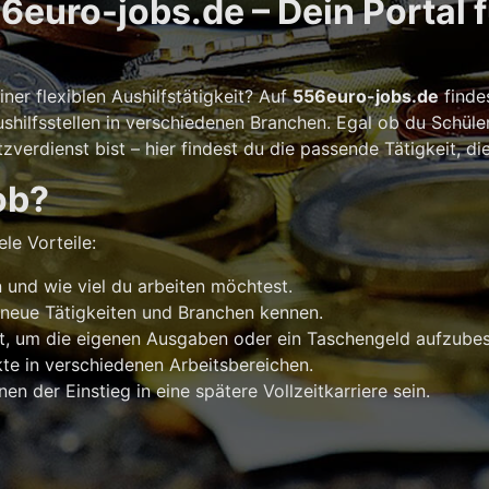
euro-jobs.de – Dein Portal 
er flexiblen Aushilfstätigkeit? Auf
556euro-jobs.de
finde
shilfsstellen in verschiedenen Branchen. Egal ob du Schüle
verdienst bist – hier findest du die passende Tätigkeit, di
ob?
le Vorteile:
und wie viel du arbeiten möchtest.
 neue Tätigkeiten und Branchen kennen.
t, um die eigenen Ausgaben oder ein Taschengeld aufzubes
e in verschiedenen Arbeitsbereichen.
n der Einstieg in eine spätere Vollzeitkarriere sein.