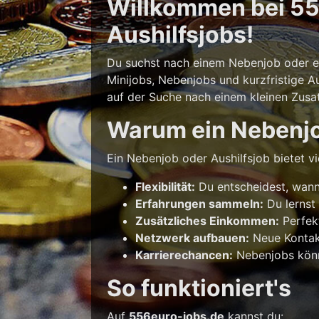
Willkommen bei 556
Aushilfsjobs!
Du suchst nach einem Nebenjob oder ein
Minijobs, Nebenjobs und kurzfristige Au
auf der Suche nach einem kleinen Zusatz
Warum ein Nebenj
Ein Nebenjob oder Aushilfsjob bietet vie
Flexibilität:
Du entscheidest, wann 
Erfahrungen sammeln:
Du lernst
Zusätzliches Einkommen:
Perfek
Netzwerk aufbauen:
Neue Kontakt
Karrierechancen:
Nebenjobs könne
So funktioniert's
Auf
556euro-jobs.de
kannst du: