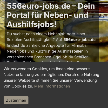
556euro-jobs.de – Dein
Portal für Neben- und
Aushilfsjobs!
Du suchst nach einem Nebenjob oder einer
flexiblen Aushilfstätigkeit? Auf
556euro-jobs.de
findest du zahlreiche Angebote für Minijobs,
Nebenjobs und kurzfristige Aushilfsstellen in
verschiedenen Branchen. Egal ob du Schüler,
Student, Rentner oder einfach auf der Suche
nach einem kleinen Zusatzverdienst bist – hier
Wir verwenden Cookies, um Ihnen eine bessere
findest du die passende Tätigkeit, die zu deinem
Nutzererfahrung zu ermöglichen. Durch die Nutzung
Zeitplan passt.
unserer Webseite stimmen Sie unserer Verwendung
von Cookies zu.
Mehr Informationen
Warum ein Nebenjob?
Zustimmen
Ein Nebenjob oder Aushilfsjob bietet viele
Vorteile: