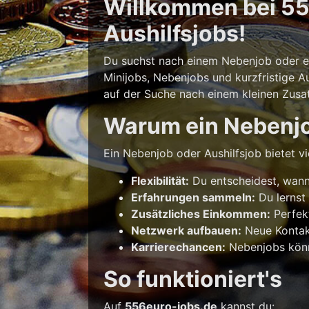
Willkommen bei 556
Aushilfsjobs!
Du suchst nach einem Nebenjob oder ein
Minijobs, Nebenjobs und kurzfristige Au
auf der Suche nach einem kleinen Zusatz
Warum ein Nebenj
Ein Nebenjob oder Aushilfsjob bietet vie
Flexibilität:
Du entscheidest, wann 
Erfahrungen sammeln:
Du lernst
Zusätzliches Einkommen:
Perfek
Netzwerk aufbauen:
Neue Kontakt
Karrierechancen:
Nebenjobs könne
So funktioniert's
Auf
556euro-jobs.de
kannst du: