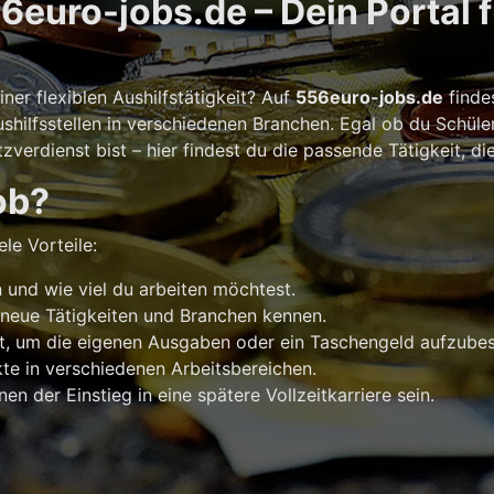
euro-jobs.de – Dein Portal 
er flexiblen Aushilfstätigkeit? Auf
556euro-jobs.de
finde
shilfsstellen in verschiedenen Branchen. Egal ob du Schüle
verdienst bist – hier findest du die passende Tätigkeit, di
ob?
le Vorteile:
und wie viel du arbeiten möchtest.
 neue Tätigkeiten und Branchen kennen.
t, um die eigenen Ausgaben oder ein Taschengeld aufzubes
e in verschiedenen Arbeitsbereichen.
n der Einstieg in eine spätere Vollzeitkarriere sein.