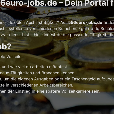
euro-jobs.de – Dein Portal 
er flexiblen Aushilfstätigkeit? Auf
556euro-jobs.de
finde
shilfsstellen in verschiedenen Branchen. Egal ob du Schüle
verdienst bist – hier findest du die passende Tätigkeit, di
ob?
le Vorteile:
und wie viel du arbeiten möchtest.
 neue Tätigkeiten und Branchen kennen.
t, um die eigenen Ausgaben oder ein Taschengeld aufzubes
e in verschiedenen Arbeitsbereichen.
n der Einstieg in eine spätere Vollzeitkarriere sein.