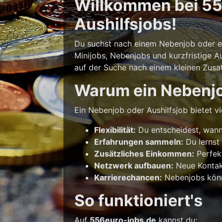
Willkommen bei 556
Aushilfsjobs!
Du suchst nach einem Nebenjob oder ein
Minijobs, Nebenjobs und kurzfristige Au
auf der Suche nach einem kleinen Zusatz
Warum ein Nebenj
Ein Nebenjob oder Aushilfsjob bietet vie
Flexibilität:
Du entscheidest, wann 
Erfahrungen sammeln:
Du lernst
Zusätzliches Einkommen:
Perfek
Netzwerk aufbauen:
Neue Kontakt
Karrierechancen:
Nebenjobs könne
So funktioniert's
Auf
556euro-jobs.de
kannst du: