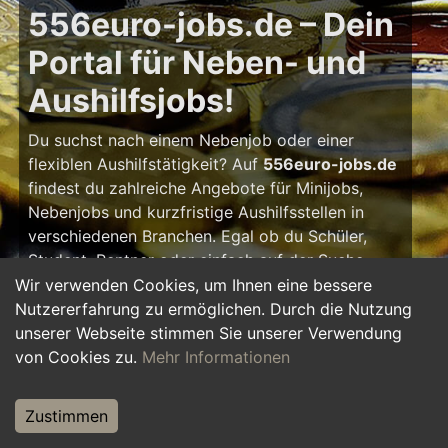
556euro-jobs.de – Dein
Portal für Neben- und
Aushilfsjobs!
Du suchst nach einem Nebenjob oder einer
flexiblen Aushilfstätigkeit? Auf
556euro-jobs.de
findest du zahlreiche Angebote für Minijobs,
Nebenjobs und kurzfristige Aushilfsstellen in
verschiedenen Branchen. Egal ob du Schüler,
Student, Rentner oder einfach auf der Suche
nach einem kleinen Zusatzverdienst bist – hier
Wir verwenden Cookies, um Ihnen eine bessere
findest du die passende Tätigkeit, die zu deinem
Nutzererfahrung zu ermöglichen. Durch die Nutzung
Zeitplan passt.
unserer Webseite stimmen Sie unserer Verwendung
von Cookies zu.
Mehr Informationen
Warum ein Nebenjob?
Zustimmen
Ein Nebenjob oder Aushilfsjob bietet viele
Vorteile: