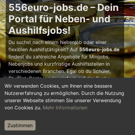
556euro-jobs.de – Dein
Portal für Neben- und
Aushilfsjobs!
Du suchst nach einem Nebenjob oder einer
flexiblen Aushilfstätigkeit? Auf
556euro-jobs.de
findest du zahlreiche Angebote für Minijobs,
Nebenjobs und kurzfristige Aushilfsstellen in
verschiedenen Branchen. Egal ob du Schüler,
Student, Rentner oder einfach auf der Suche
nach einem kleinen Zusatzverdienst bist – hier
Wir verwenden Cookies, um Ihnen eine bessere
findest du die passende Tätigkeit, die zu deinem
Nutzererfahrung zu ermöglichen. Durch die Nutzung
Zeitplan passt.
unserer Webseite stimmen Sie unserer Verwendung
von Cookies zu.
Mehr Informationen
Warum ein Nebenjob?
Zustimmen
Ein Nebenjob oder Aushilfsjob bietet viele
Vorteile: