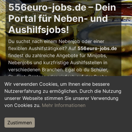
556euro-jobs.de – Dein
Portal für Neben- und
Aushilfsjobs!
Du suchst nach einem Nebenjob oder einer
flexiblen Aushilfstätigkeit? Auf
556euro-jobs.de
findest du zahlreiche Angebote für Minijobs,
Nebenjobs und kurzfristige Aushilfsstellen in
verschiedenen Branchen. Egal ob du Schüler,
Student, Rentner oder einfach auf der Suche
nach einem kleinen Zusatzverdienst bist – hier
Wir verwenden Cookies, um Ihnen eine bessere
findest du die passende Tätigkeit, die zu deinem
Nutzererfahrung zu ermöglichen. Durch die Nutzung
Zeitplan passt.
unserer Webseite stimmen Sie unserer Verwendung
von Cookies zu.
Mehr Informationen
Warum ein Nebenjob?
Zustimmen
Ein Nebenjob oder Aushilfsjob bietet viele
Vorteile: