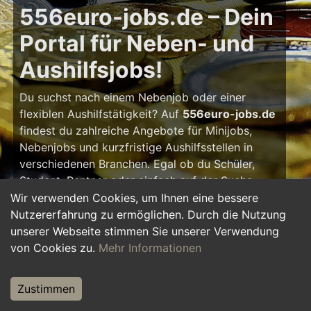
556euro-jobs.de – Dein
Portal für Neben- und
Aushilfsjobs!
Du suchst nach einem Nebenjob oder einer
flexiblen Aushilfstätigkeit? Auf
556euro-jobs.de
findest du zahlreiche Angebote für Minijobs,
Nebenjobs und kurzfristige Aushilfsstellen in
verschiedenen Branchen. Egal ob du Schüler,
Student, Rentner oder einfach auf der Suche
nach einem kleinen Zusatzverdienst bist – hier
Wir verwenden Cookies, um Ihnen eine bessere
findest du die passende Tätigkeit, die zu deinem
Nutzererfahrung zu ermöglichen. Durch die Nutzung
Zeitplan passt.
unserer Webseite stimmen Sie unserer Verwendung
von Cookies zu.
Mehr Informationen
Warum ein Nebenjob?
Zustimmen
Ein Nebenjob oder Aushilfsjob bietet viele
Vorteile: