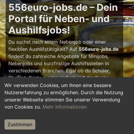
556euro-jobs.de – Dein
Portal für Neben- und
Aushilfsjobs!
Du suchst nach einem Nebenjob oder einer
flexiblen Aushilfstätigkeit? Auf
556euro-jobs.de
findest du zahlreiche Angebote für Minijobs,
Nebenjobs und kurzfristige Aushilfsstellen in
verschiedenen Branchen. Egal ob du Schüler,
Student, Rentner oder einfach auf der Suche
nach einem kleinen Zusatzverdienst bist – hier
Wir verwenden Cookies, um Ihnen eine bessere
findest du die passende Tätigkeit, die zu deinem
Nutzererfahrung zu ermöglichen. Durch die Nutzung
Zeitplan passt.
unserer Webseite stimmen Sie unserer Verwendung
von Cookies zu.
Mehr Informationen
Warum ein Nebenjob?
Zustimmen
Ein Nebenjob oder Aushilfsjob bietet viele
Vorteile: