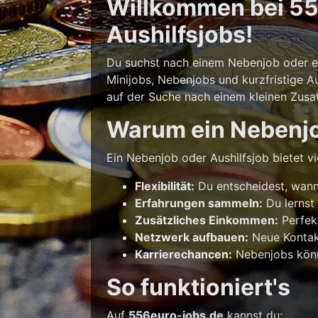
Willkommen bei 556
Aushilfsjobs!
Du suchst nach einem Nebenjob oder ein
Minijobs, Nebenjobs und kurzfristige Au
auf der Suche nach einem kleinen Zusatz
Warum ein Nebenj
Ein Nebenjob oder Aushilfsjob bietet vie
Flexibilität:
Du entscheidest, wann 
Erfahrungen sammeln:
Du lernst
Zusätzliches Einkommen:
Perfek
Netzwerk aufbauen:
Neue Kontakt
Karrierechancen:
Nebenjobs könne
So funktioniert's
Auf
556euro-jobs.de
kannst du: