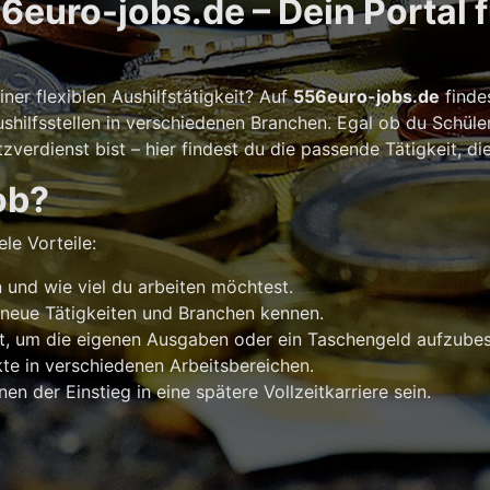
euro-jobs.de – Dein Portal 
er flexiblen Aushilfstätigkeit? Auf
556euro-jobs.de
finde
shilfsstellen in verschiedenen Branchen. Egal ob du Schüle
verdienst bist – hier findest du die passende Tätigkeit, di
ob?
le Vorteile:
und wie viel du arbeiten möchtest.
 neue Tätigkeiten und Branchen kennen.
t, um die eigenen Ausgaben oder ein Taschengeld aufzubes
e in verschiedenen Arbeitsbereichen.
n der Einstieg in eine spätere Vollzeitkarriere sein.