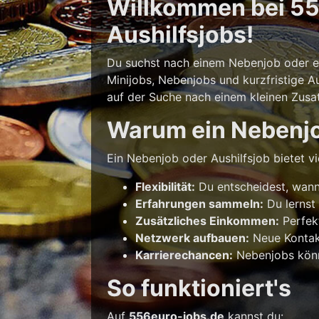
Willkommen bei 556
Aushilfsjobs!
Du suchst nach einem Nebenjob oder ein
Minijobs, Nebenjobs und kurzfristige Au
auf der Suche nach einem kleinen Zusatz
Warum ein Nebenj
Ein Nebenjob oder Aushilfsjob bietet vie
Flexibilität:
Du entscheidest, wann 
Erfahrungen sammeln:
Du lernst
Zusätzliches Einkommen:
Perfek
Netzwerk aufbauen:
Neue Kontakt
Karrierechancen:
Nebenjobs könne
So funktioniert's
Auf
556euro-jobs.de
kannst du: