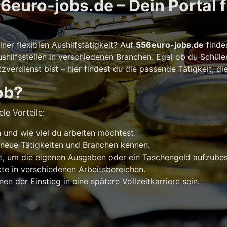
euro-jobs.de – Dein Portal 
er flexiblen Aushilfstätigkeit? Auf
556euro-jobs.de
finde
shilfsstellen in verschiedenen Branchen. Egal ob du Schüle
verdienst bist – hier findest du die passende Tätigkeit, di
ob?
le Vorteile:
und wie viel du arbeiten möchtest.
 neue Tätigkeiten und Branchen kennen.
t, um die eigenen Ausgaben oder ein Taschengeld aufzubes
e in verschiedenen Arbeitsbereichen.
n der Einstieg in eine spätere Vollzeitkarriere sein.