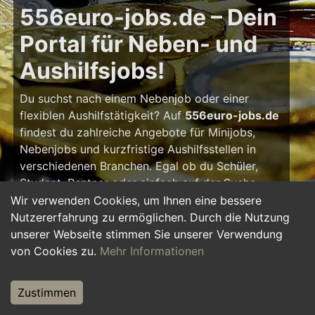
556euro-jobs.de – Dein
Portal für Neben- und
Aushilfsjobs!
Du suchst nach einem Nebenjob oder einer
flexiblen Aushilfstätigkeit? Auf
556euro-jobs.de
findest du zahlreiche Angebote für Minijobs,
Nebenjobs und kurzfristige Aushilfsstellen in
verschiedenen Branchen. Egal ob du Schüler,
Student, Rentner oder einfach auf der Suche
nach einem kleinen Zusatzverdienst bist – hier
Wir verwenden Cookies, um Ihnen eine bessere
findest du die passende Tätigkeit, die zu deinem
Nutzererfahrung zu ermöglichen. Durch die Nutzung
Zeitplan passt.
unserer Webseite stimmen Sie unserer Verwendung
von Cookies zu.
Mehr Informationen
Warum ein Nebenjob?
Zustimmen
Ein Nebenjob oder Aushilfsjob bietet viele
Vorteile: