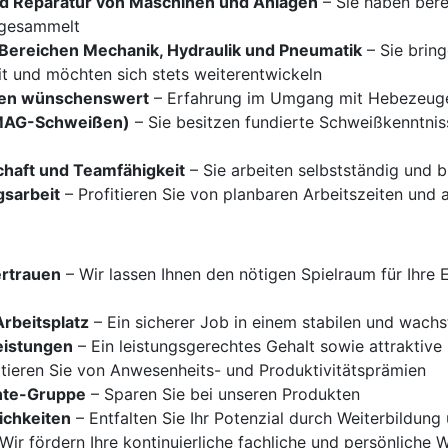
nd Reparatur von Maschinen und Anlagen
– Sie haben bere
 gesammelt
n Bereichen Mechanik, Hydraulik und Pneumatik
– Sie bring
t und möchten sich stets weiterentwickeln
gen wünschenswert
– Erfahrung im Umgang mit Hebezeugen
 MAG-Schweißen)
– Sie besitzen fundierte Schweißkenntni
chaft und Teamfähigkeit
– Sie arbeiten selbstständig und b
gsarbeit
– Profitieren Sie von planbaren Arbeitszeiten und 
ertrauen
– Wir lassen Ihnen den nötigen Spielraum für Ihre 
Arbeitsplatz
– Ein sicherer Job in einem stabilen und wach
leistungen
– Ein leistungsgerechtes Gehalt sowie attraktive
itieren Sie von Anwesenheits- und Produktivitätsprämien
ante-Gruppe
– Sparen Sie bei unseren Produkten
ichkeiten
– Entfalten Sie Ihr Potenzial durch Weiterbildung
Wir fördern Ihre kontinuierliche fachliche und persönliche 