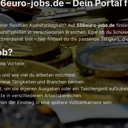
euro-jobs.de – Dein Portal 
er flexiblen Aushilfstätigkeit? Auf
556euro-jobs.de
finde
shilfsstellen in verschiedenen Branchen. Egal ob du Schüle
verdienst bist – hier findest du die passende Tätigkeit, di
ob?
le Vorteile:
und wie viel du arbeiten möchtest.
 neue Tätigkeiten und Branchen kennen.
t, um die eigenen Ausgaben oder ein Taschengeld aufzubes
e in verschiedenen Arbeitsbereichen.
n der Einstieg in eine spätere Vollzeitkarriere sein.