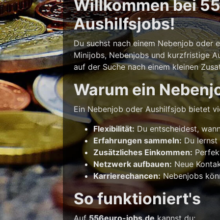
Willkommen bei 556
Aushilfsjobs!
Du suchst nach einem Nebenjob oder ein
Minijobs, Nebenjobs und kurzfristige Au
auf der Suche nach einem kleinen Zusatz
Warum ein Nebenj
Ein Nebenjob oder Aushilfsjob bietet vie
Flexibilität:
Du entscheidest, wann 
Erfahrungen sammeln:
Du lernst
Zusätzliches Einkommen:
Perfek
Netzwerk aufbauen:
Neue Kontakt
Karrierechancen:
Nebenjobs könne
So funktioniert's
Auf
556euro-jobs.de
kannst du: