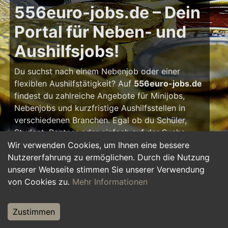
556euro-jobs.de – Dein
Portal für Neben- und
Aushilfsjobs!
Du suchst nach einem Nebenjob oder einer
flexiblen Aushilfstätigkeit? Auf
556euro-jobs.de
findest du zahlreiche Angebote für Minijobs,
Nebenjobs und kurzfristige Aushilfsstellen in
verschiedenen Branchen. Egal ob du Schüler,
Student, Rentner oder einfach auf der Suche
nach einem kleinen Zusatzverdienst bist – hier
Wir verwenden Cookies, um Ihnen eine bessere
findest du die passende Tätigkeit, die zu deinem
Nutzererfahrung zu ermöglichen. Durch die Nutzung
Zeitplan passt.
unserer Webseite stimmen Sie unserer Verwendung
von Cookies zu.
Mehr Informationen
Warum ein Nebenjob?
Zustimmen
Ein Nebenjob oder Aushilfsjob bietet viele
Vorteile: