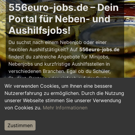
556euro-jobs.de – Dein
Portal für Neben- und
Aushilfsjobs!
Du suchst nach einem Nebenjob oder einer
flexiblen Aushilfstätigkeit? Auf
556euro-jobs.de
findest du zahlreiche Angebote für Minijobs,
Nebenjobs und kurzfristige Aushilfsstellen in
verschiedenen Branchen. Egal ob du Schüler,
Student, Rentner oder einfach auf der Suche
nach einem kleinen Zusatzverdienst bist – hier
Wir verwenden Cookies, um Ihnen eine bessere
findest du die passende Tätigkeit, die zu deinem
Nutzererfahrung zu ermöglichen. Durch die Nutzung
Zeitplan passt.
unserer Webseite stimmen Sie unserer Verwendung
von Cookies zu.
Mehr Informationen
Warum ein Nebenjob?
Zustimmen
Ein Nebenjob oder Aushilfsjob bietet viele
Vorteile: