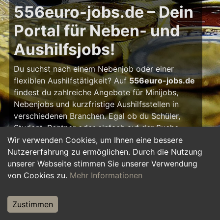
556euro-jobs.de – Dein
Portal für Neben- und
Aushilfsjobs!
Du suchst nach einem Nebenjob oder einer
flexiblen Aushilfstätigkeit? Auf
556euro-jobs.de
findest du zahlreiche Angebote für Minijobs,
Nebenjobs und kurzfristige Aushilfsstellen in
verschiedenen Branchen. Egal ob du Schüler,
Student, Rentner oder einfach auf der Suche
nach einem kleinen Zusatzverdienst bist – hier
Wir verwenden Cookies, um Ihnen eine bessere
findest du die passende Tätigkeit, die zu deinem
Nutzererfahrung zu ermöglichen. Durch die Nutzung
Zeitplan passt.
unserer Webseite stimmen Sie unserer Verwendung
von Cookies zu.
Mehr Informationen
Warum ein Nebenjob?
Zustimmen
Ein Nebenjob oder Aushilfsjob bietet viele
Vorteile: