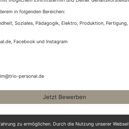
it möglichem Eintrittstermin und Deiner Gehaltsvorstellun
anderem in folgenden Bereichen:
heit, Soziales, Pädagogik, Elektro, Produktion, Fertigung, 
nal.de, Facebook und Instagram
im@trio-personal.de
Jetzt Bewerben
fahrung zu ermöglichen. Durch die Nutzung unserer Webse