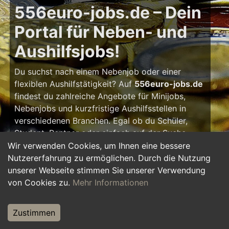
556euro-jobs.de – Dein
Portal für Neben- und
Aushilfsjobs!
Du suchst nach einem Nebenjob oder einer
flexiblen Aushilfstätigkeit? Auf
556euro-jobs.de
findest du zahlreiche Angebote für Minijobs,
Nebenjobs und kurzfristige Aushilfsstellen in
verschiedenen Branchen. Egal ob du Schüler,
Student, Rentner oder einfach auf der Suche
nach einem kleinen Zusatzverdienst bist – hier
Wir verwenden Cookies, um Ihnen eine bessere
findest du die passende Tätigkeit, die zu deinem
Nutzererfahrung zu ermöglichen. Durch die Nutzung
Zeitplan passt.
unserer Webseite stimmen Sie unserer Verwendung
von Cookies zu.
Mehr Informationen
Warum ein Nebenjob?
Zustimmen
Ein Nebenjob oder Aushilfsjob bietet viele
Vorteile: