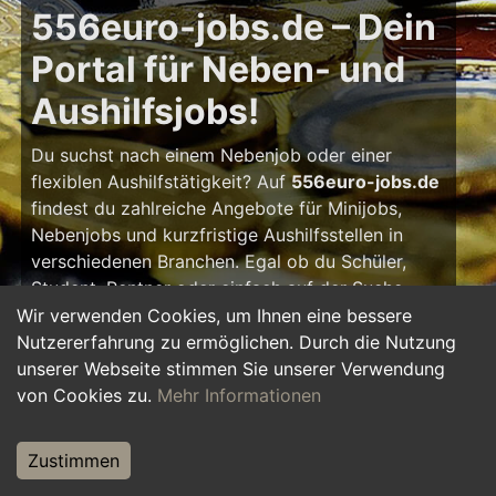
556euro-jobs.de – Dein
Portal für Neben- und
Aushilfsjobs!
Du suchst nach einem Nebenjob oder einer
flexiblen Aushilfstätigkeit? Auf
556euro-jobs.de
findest du zahlreiche Angebote für Minijobs,
Nebenjobs und kurzfristige Aushilfsstellen in
verschiedenen Branchen. Egal ob du Schüler,
Student, Rentner oder einfach auf der Suche
nach einem kleinen Zusatzverdienst bist – hier
Wir verwenden Cookies, um Ihnen eine bessere
findest du die passende Tätigkeit, die zu deinem
Nutzererfahrung zu ermöglichen. Durch die Nutzung
Zeitplan passt.
unserer Webseite stimmen Sie unserer Verwendung
von Cookies zu.
Mehr Informationen
Warum ein Nebenjob?
Zustimmen
Ein Nebenjob oder Aushilfsjob bietet viele
Vorteile: