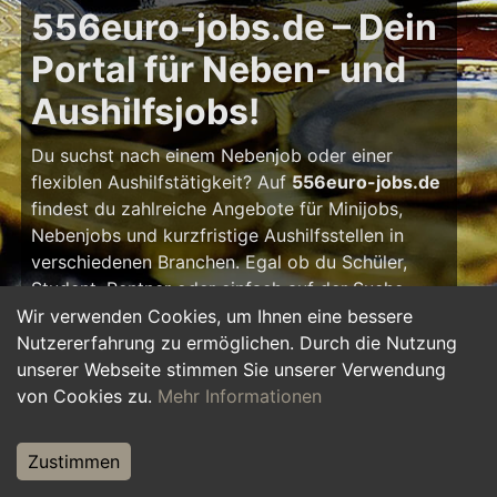
556euro-jobs.de – Dein
Portal für Neben- und
Aushilfsjobs!
Du suchst nach einem Nebenjob oder einer
flexiblen Aushilfstätigkeit? Auf
556euro-jobs.de
findest du zahlreiche Angebote für Minijobs,
Nebenjobs und kurzfristige Aushilfsstellen in
verschiedenen Branchen. Egal ob du Schüler,
Student, Rentner oder einfach auf der Suche
nach einem kleinen Zusatzverdienst bist – hier
Wir verwenden Cookies, um Ihnen eine bessere
findest du die passende Tätigkeit, die zu deinem
Nutzererfahrung zu ermöglichen. Durch die Nutzung
Zeitplan passt.
unserer Webseite stimmen Sie unserer Verwendung
von Cookies zu.
Mehr Informationen
Warum ein Nebenjob?
Zustimmen
Ein Nebenjob oder Aushilfsjob bietet viele
Vorteile: